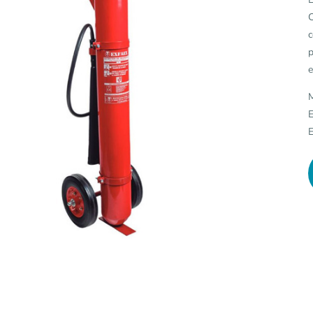
C
c
p
e