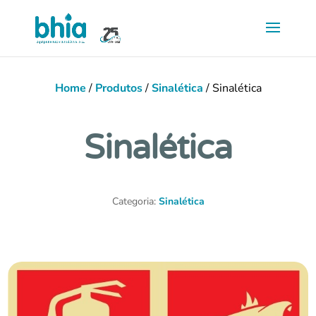
Saltar
para
conteúdo
principal
Home
/
Produtos
/
Sinalética
/ Sinalética
Sinalética
Categoria:
Sinalética